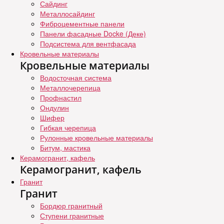
Сайдинг
Металлосайдинг
Фиброцементные панели
Панели фасадные Docke (Деке)
Подсистема для вентфасада
Кровельные материалы
Кровельные материалы
Водосточная система
Металлочерепица
Профнастил
Ондулин
Шифер
Гибкая черепица
Рулонные кровельные материалы
Битум, мастика
Керамогранит, кафель
Керамогранит, кафель
Гранит
Гранит
Бордюр гранитный
Ступени гранитные