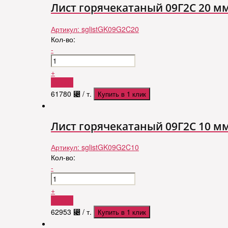
Лист горячекатаный 09Г2С 20 мм. 1
Артикул:
sglistGK09G2C20
Кол-во:
-
+
Купить
61780
⃄
/ т.
Купить в 1 клик
Лист горячекатаный 09Г2С 10 мм. 1
Артикул:
sglistGK09G2C10
Кол-во:
-
+
Купить
62953
⃄
/ т.
Купить в 1 клик