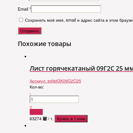
Email
*
Сохранить моё имя, email и адрес сайта в этом брау
Похожие товары
Лист горячекатаный 09Г2С 25 мм. 1
Артикул:
sglistGK09G2C25
Кол-во:
-
+
Купить
63274
⃄
/ т.
Купить в 1 клик