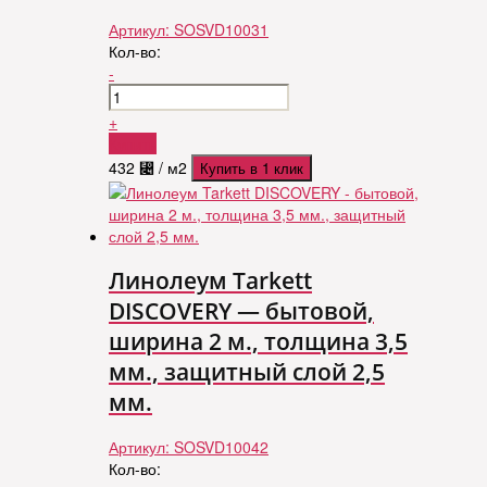
Артикул:
SOSVD10031
Кол-во:
-
+
Купить
432
⃄
/ м2
Купить в 1 клик
Линолеум Tarkett
DISCOVERY — бытовой,
ширина 2 м., толщина 3,5
мм., защитный слой 2,5
мм.
Артикул:
SOSVD10042
Кол-во: