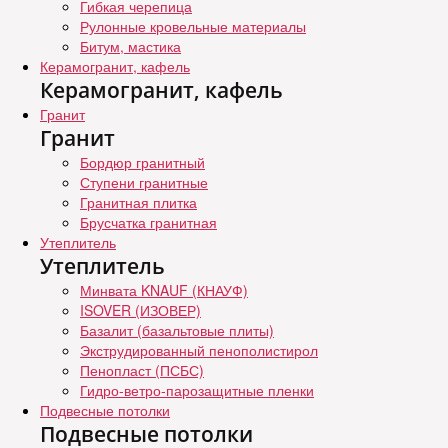
Гибкая черепица
Рулонные кровельные материалы
Битум, мастика
Керамогранит, кафель
Керамогранит, кафель
Гранит
Гранит
Бордюр гранитный
Ступени гранитные
Гранитная плитка
Брусчатка гранитная
Утеплитель
Утеплитель
Минвата KNAUF (КНАУФ)
ISOVER (ИЗОВЕР)
Базалит (базальтовые плиты)
Экструдированный пенополистирол
Пенопласт (ПСБС)
Гидро-ветро-парозащитные пленки
Подвесные потолки
Подвесные потолки