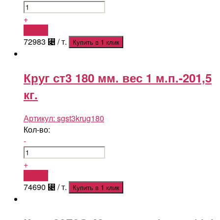
+
Купить
72983
⃄
/ т.
Купить в 1 клик
Круг ст3 180 мм. вес 1 м.п.-201,5
кг.
Артикул:
sgst3krug180
Кол-во:
-
+
Купить
74690
⃄
/ т.
Купить в 1 клик