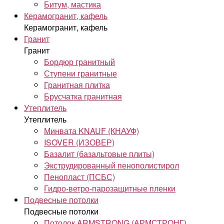
Битум, мастика
Керамогранит, кафель
Керамогранит, кафель
Гранит
Гранит
Бордюр гранитный
Ступени гранитные
Гранитная плитка
Брусчатка гранитная
Утеплитель
Утеплитель
Минвата KNAUF (КНАУФ)
ISOVER (ИЗОВЕР)
Базалит (базальтовые плиты)
Экструдированный пенополистирол
Пенопласт (ПСБС)
Гидро-ветро-парозащитные пленки
Подвесные потолки
Подвесные потолки
Потолок ARMSTRONG (АРМСТРОНГ)