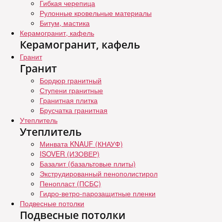
Гибкая черепица
Рулонные кровельные материалы
Битум, мастика
Керамогранит, кафель
Керамогранит, кафель
Гранит
Гранит
Бордюр гранитный
Ступени гранитные
Гранитная плитка
Брусчатка гранитная
Утеплитель
Утеплитель
Минвата KNAUF (КНАУФ)
ISOVER (ИЗОВЕР)
Базалит (базальтовые плиты)
Экструдированный пенополистирол
Пенопласт (ПСБС)
Гидро-ветро-парозащитные пленки
Подвесные потолки
Подвесные потолки