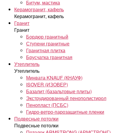
Битум, мастика
Керамогранит, кафель
Керамогранит, кафель
Гранит
Гранит
Бордюр гранитный
Ступени гранитные
Гранитная плитка
Брусчатка гранитная
Утеплитель
Утеплитель
Минвата KNAUF (КНАУФ)
ISOVER (ИЗОВЕР)
Базалит (базальтовые плиты)
Экструдированный пенополистирол
Пенопласт (ПСБС)
Гидро-ветро-парозащитные пленки
Подвесные потолки
Подвесные потолки
Потолок ARMSTRONG (АРМСТРОНГ)