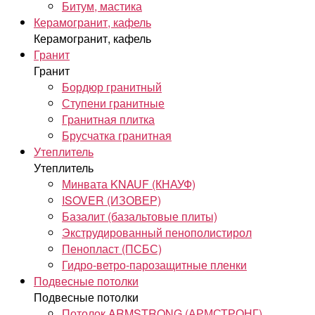
Битум, мастика
Керамогранит, кафель
Керамогранит, кафель
Гранит
Гранит
Бордюр гранитный
Ступени гранитные
Гранитная плитка
Брусчатка гранитная
Утеплитель
Утеплитель
Минвата KNAUF (КНАУФ)
ISOVER (ИЗОВЕР)
Базалит (базальтовые плиты)
Экструдированный пенополистирол
Пенопласт (ПСБС)
Гидро-ветро-парозащитные пленки
Подвесные потолки
Подвесные потолки
Потолок ARMSTRONG (АРМСТРОНГ)