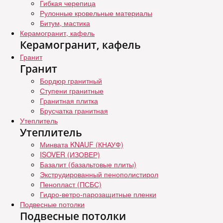
Гибкая черепица
Рулонные кровельные материалы
Битум, мастика
Керамогранит, кафель
Керамогранит, кафель
Гранит
Гранит
Бордюр гранитный
Ступени гранитные
Гранитная плитка
Брусчатка гранитная
Утеплитель
Утеплитель
Минвата KNAUF (КНАУФ)
ISOVER (ИЗОВЕР)
Базалит (базальтовые плиты)
Экструдированный пенополистирол
Пенопласт (ПСБС)
Гидро-ветро-парозащитные пленки
Подвесные потолки
Подвесные потолки