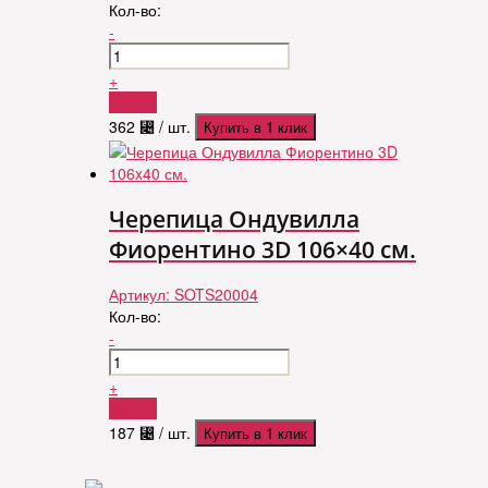
Кол-во:
-
+
Купить
362
⃄
/ шт.
Купить в 1 клик
Черепица Ондувилла
Фиорентино 3D 106×40 см.
Артикул:
SOTS20004
Кол-во:
-
+
Купить
187
⃄
/ шт.
Купить в 1 клик