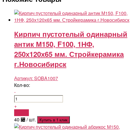
Кирпич пустотелый одинарный
антик М150, F100, 1НФ,
250х120х65 мм. Стройкерамика
г.Новосибирск
Артикул:
SOBA1007
Кол-во:
-
+
Купить
40
⃄
/ шт.
Купить в 1 клик