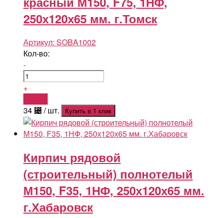
красный М150, F75, 1НФ,
250х120х65 мм. г.Томск
Артикул:
SOBA1002
Кол-во:
-
+
Купить
34
⃄
/ шт.
Купить в 1 клик
Кирпич рядовой
(строительный) полнотелый
М150, F35, 1НФ, 250х120х65 мм.
г.Хабаровск