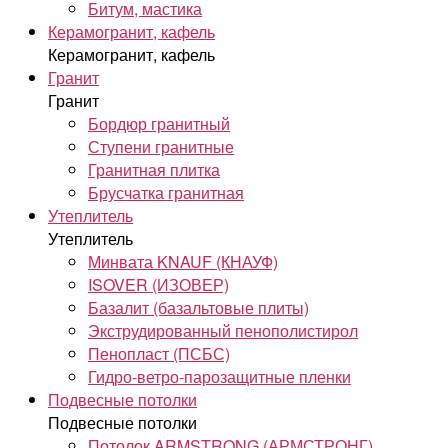
Битум, мастика
Керамогранит, кафель
Керамогранит, кафель
Гранит
Гранит
Бордюр гранитный
Ступени гранитные
Гранитная плитка
Брусчатка гранитная
Утеплитель
Утеплитель
Минвата KNAUF (КНАУФ)
ISOVER (ИЗОВЕР)
Базалит (базальтовые плиты)
Экструдированный пенополистирол
Пенопласт (ПСБС)
Гидро-ветро-парозащитные пленки
Подвесные потолки
Подвесные потолки
Потолок ARMSTRONG (АРМСТРОНГ)