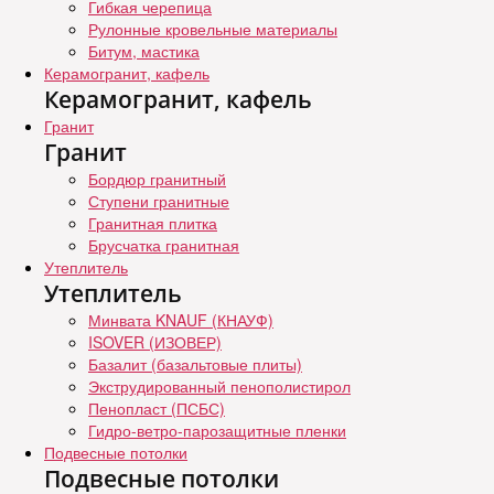
Гибкая черепица
Рулонные кровельные материалы
Битум, мастика
Керамогранит, кафель
Керамогранит, кафель
Гранит
Гранит
Бордюр гранитный
Ступени гранитные
Гранитная плитка
Брусчатка гранитная
Утеплитель
Утеплитель
Минвата KNAUF (КНАУФ)
ISOVER (ИЗОВЕР)
Базалит (базальтовые плиты)
Экструдированный пенополистирол
Пенопласт (ПСБС)
Гидро-ветро-парозащитные пленки
Подвесные потолки
Подвесные потолки