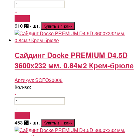
+
Купить
610
⃄
/ шт.
Купить в 1 клик
Сайдинг Docke PREMIUM D4.5D
3600х232 мм. 0.84м2 Крем-брюле
Артикул:
SOFO20006
Кол-во:
-
+
Купить
453
⃄
/ шт.
Купить в 1 клик