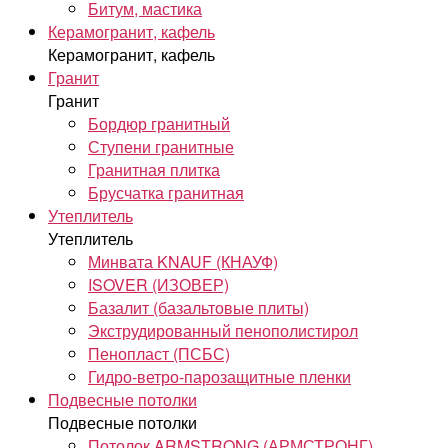
Битум, мастика
Керамогранит, кафель
Керамогранит, кафель
Гранит
Гранит
Бордюр гранитный
Ступени гранитные
Гранитная плитка
Брусчатка гранитная
Утеплитель
Утеплитель
Минвата KNAUF (КНАУФ)
ISOVER (ИЗОВЕР)
Базалит (базальтовые плиты)
Экструдированный пенополистирол
Пенопласт (ПСБС)
Гидро-ветро-парозащитные пленки
Подвесные потолки
Подвесные потолки
Потолок ARMSTRONG (АРМСТРОНГ)