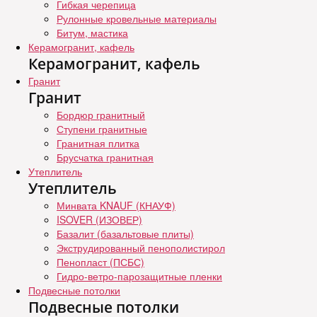
Гибкая черепица
Рулонные кровельные материалы
Битум, мастика
Керамогранит, кафель
Керамогранит, кафель
Гранит
Гранит
Бордюр гранитный
Ступени гранитные
Гранитная плитка
Брусчатка гранитная
Утеплитель
Утеплитель
Минвата KNAUF (КНАУФ)
ISOVER (ИЗОВЕР)
Базалит (базальтовые плиты)
Экструдированный пенополистирол
Пенопласт (ПСБС)
Гидро-ветро-парозащитные пленки
Подвесные потолки
Подвесные потолки