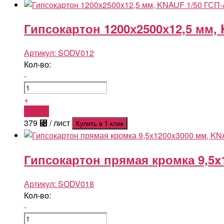
Гипсокартон 1200х2500х12,5 мм,
Артикул:
SODV012
Кол-во:
-
+
Купить
379
⃄
/ лист
Купить в 1 клик
Гипсокартон прямая кромка 9,5x
Артикул:
SODV018
Кол-во:
-