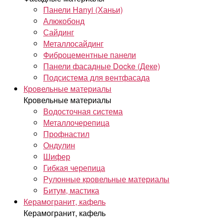
Панели Hanyi (Ханьи)
Алюкобонд
Сайдинг
Металлосайдинг
Фиброцементные панели
Панели фасадные Docke (Деке)
Подсистема для вентфасада
Кровельные материалы
Кровельные материалы
Водосточная система
Металлочерепица
Профнастил
Ондулин
Шифер
Гибкая черепица
Рулонные кровельные материалы
Битум, мастика
Керамогранит, кафель
Керамогранит, кафель