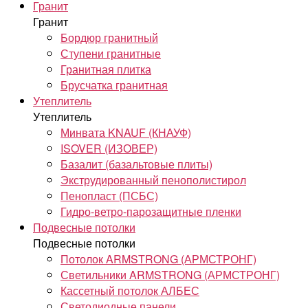
Гранит
Гранит
Бордюр гранитный
Ступени гранитные
Гранитная плитка
Брусчатка гранитная
Утеплитель
Утеплитель
Минвата KNAUF (КНАУФ)
ISOVER (ИЗОВЕР)
Базалит (базальтовые плиты)
Экструдированный пенополистирол
Пенопласт (ПСБС)
Гидро-ветро-парозащитные пленки
Подвесные потолки
Подвесные потолки
Потолок ARMSTRONG (АРМСТРОНГ)
Светильники ARMSTRONG (АРМСТРОНГ)
Кассетный потолок АЛБЕС
Светодиодные панели