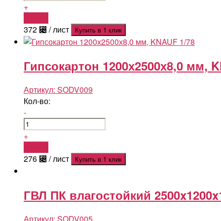
+
Купить
372
⃄
/ лист
Купить в 1 клик
Гипсокартон 1200х2500х8,0 мм, K
Артикул:
SODV009
Кол-во:
-
+
Купить
276
⃄
/ лист
Купить в 1 клик
ГВЛ ПК влагостойкий 2500x1200x1
Артикул:
SODV005