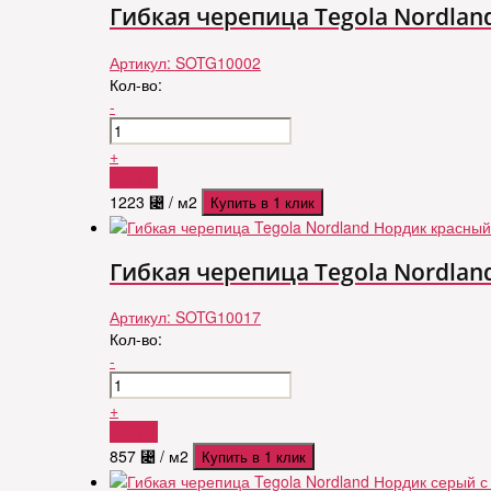
Гибкая черепица Tegola Nordlan
Артикул:
SOTG10002
Кол-во:
-
+
Купить
1223
⃄
/ м2
Купить в 1 клик
Гибкая черепица Tegola Nordla
Артикул:
SOTG10017
Кол-во:
-
+
Купить
857
⃄
/ м2
Купить в 1 клик