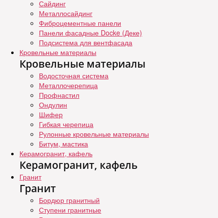
Сайдинг
Металлосайдинг
Фиброцементные панели
Панели фасадные Docke (Деке)
Подсистема для вентфасада
Кровельные материалы
Кровельные материалы
Водосточная система
Металлочерепица
Профнастил
Ондулин
Шифер
Гибкая черепица
Рулонные кровельные материалы
Битум, мастика
Керамогранит, кафель
Керамогранит, кафель
Гранит
Гранит
Бордюр гранитный
Ступени гранитные