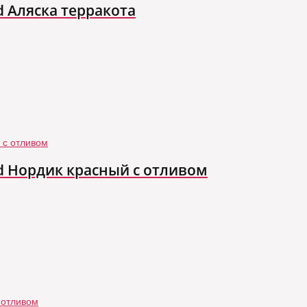
d Аляска терракота
nd Нордик красный с отливом