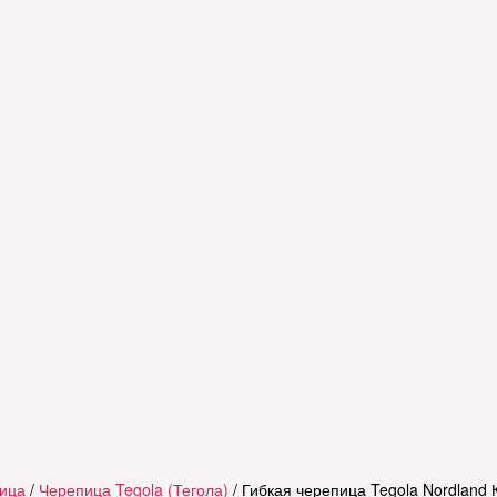
пица
/
Черепица Tegola (Тегола)
/ Гибкая черепица Tegola Nordland