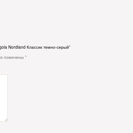
gola Nordland Классик темно-серый”
ля помечены
*