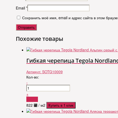
Email
*
Сохранить моё имя, email и адрес сайта в этом брау
Похожие товары
Гибкая черепица Tegola Nordlan
Артикул:
SOTG10009
Кол-во:
-
+
Купить
822
⃄
/ м2
Купить в 1 клик