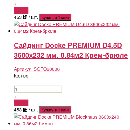
+
Купить
453
⃄
/ шт.
Купить в 1 клик
Сайдинг Docke PREMIUM D4.5D
3600х232 мм. 0.84м2 Крем-брюле
Артикул:
SOFO20006
Кол-во:
-
+
Купить
453
⃄
/ шт.
Купить в 1 клик