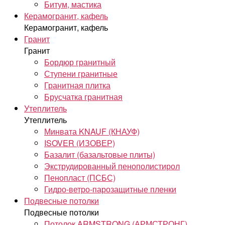
Битум, мастика
Керамогранит, кафель
Керамогранит, кафель
Гранит
Гранит
Бордюр гранитный
Ступени гранитные
Гранитная плитка
Брусчатка гранитная
Утеплитель
Утеплитель
Минвата KNAUF (КНАУФ)
ISOVER (ИЗОВЕР)
Базалит (базальтовые плиты)
Экструдированный пенополистирол
Пенопласт (ПСБС)
Гидро-ветро-парозащитные пленки
Подвесные потолки
Подвесные потолки
Потолок ARMSTRONG (АРМСТРОНГ)