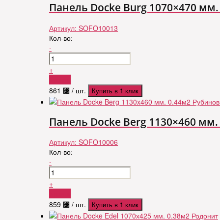
Панель Docke Burg 1070×470 мм
Артикул:
SOFO10013
Кол-во:
-
+
Купить
861
⃄
/ шт.
Купить в 1 клик
Панель Docke Berg 1130×460 мм
Артикул:
SOFO10006
Кол-во:
-
+
Купить
859
⃄
/ шт.
Купить в 1 клик