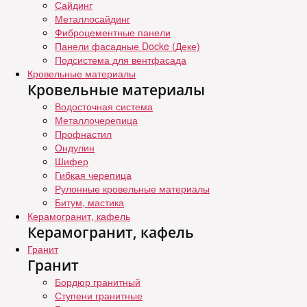
Сайдинг
Металлосайдинг
Фиброцементные панели
Панели фасадные Docke (Деке)
Подсистема для вентфасада
Кровельные материалы
Кровельные материалы
Водосточная система
Металлочерепица
Профнастил
Ондулин
Шифер
Гибкая черепица
Рулонные кровельные материалы
Битум, мастика
Керамогранит, кафель
Керамогранит, кафель
Гранит
Гранит
Бордюр гранитный
Ступени гранитные