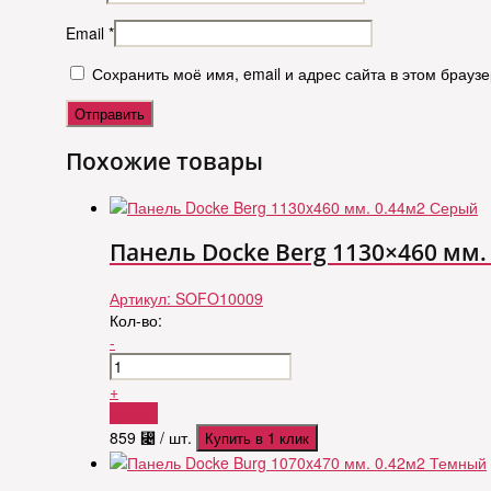
Email
*
Сохранить моё имя, email и адрес сайта в этом брау
Похожие товары
Панель Docke Berg 1130×460 мм.
Артикул:
SOFO10009
Кол-во:
-
+
Купить
859
⃄
/ шт.
Купить в 1 клик