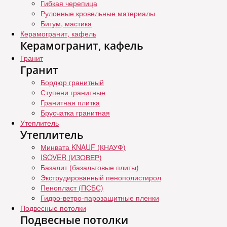
Гибкая черепица
Рулонные кровельные материалы
Битум, мастика
Керамогранит, кафель
Керамогранит, кафель
Гранит
Гранит
Бордюр гранитный
Ступени гранитные
Гранитная плитка
Брусчатка гранитная
Утеплитель
Утеплитель
Минвата KNAUF (КНАУФ)
ISOVER (ИЗОВЕР)
Базалит (базальтовые плиты)
Экструдированный пенополистирол
Пенопласт (ПСБС)
Гидро-ветро-парозащитные пленки
Подвесные потолки
Подвесные потолки