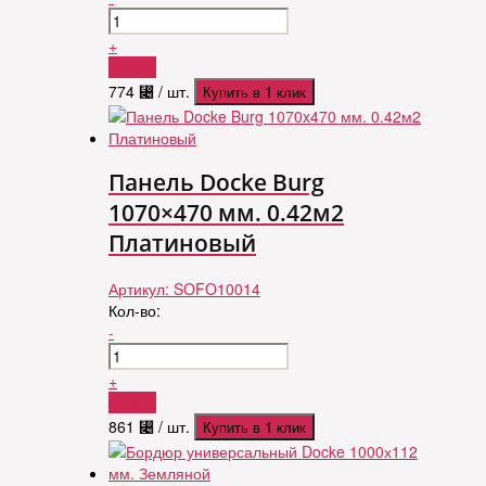
+
Купить
774
⃄
/ шт.
Купить в 1 клик
Панель Docke Burg
1070×470 мм. 0.42м2
Платиновый
Артикул:
SOFO10014
Кол-во:
-
+
Купить
861
⃄
/ шт.
Купить в 1 клик