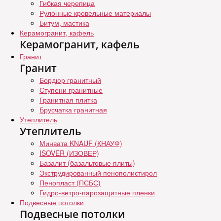
Гибкая черепица
Рулонные кровельные материалы
Битум, мастика
Керамогранит, кафель
Керамогранит, кафель
Гранит
Гранит
Бордюр гранитный
Ступени гранитные
Гранитная плитка
Брусчатка гранитная
Утеплитель
Утеплитель
Минвата KNAUF (КНАУФ)
ISOVER (ИЗОВЕР)
Базалит (базальтовые плиты)
Экструдированный пенополистирол
Пенопласт (ПСБС)
Гидро-ветро-парозащитные пленки
Подвесные потолки
Подвесные потолки