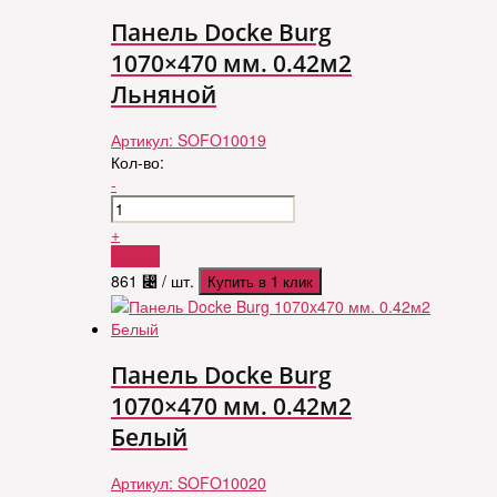
Панель Docke Burg
1070×470 мм. 0.42м2
Льняной
Артикул:
SOFO10019
Кол-во:
-
+
Купить
861
⃄
/ шт.
Купить в 1 клик
Панель Docke Burg
1070×470 мм. 0.42м2
Белый
Артикул:
SOFO10020