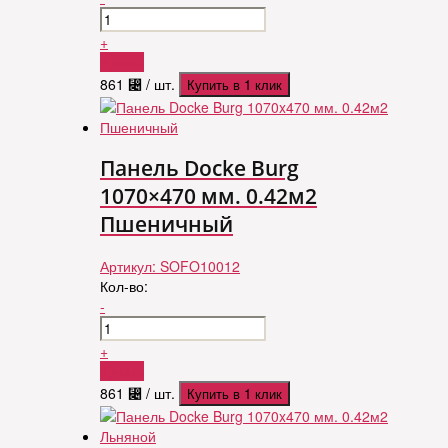
+
Купить
861
⃄
/ шт.
Купить в 1 клик
Панель Docke Burg
1070×470 мм. 0.42м2
Пшеничный
Артикул:
SOFO10012
Кол-во:
-
+
Купить
861
⃄
/ шт.
Купить в 1 клик