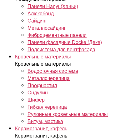
Панели Hanyi (Ханьи)
Алюкобонд
Сайдинг
Металлосайдинг
Фиброцементные панели
Панели фасадные Docke (Деке)
Подсистема для вентфасада
Кровельные материалы
Кровельные материалы
Водосточная система
Металлочерепица
Профнастил
Ондулин
Шифер
Гибкая черепица
Рулонные кровельные материалы
Битум, мастика
Керамогранит, кафель
Керамогранит, кафель