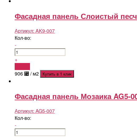
Фасадная панель Слоистый песч
Артикул:
AK9-007
Кол-во:
-
+
Купить
906
⃄
/ м2
Купить в 1 клик
Фасадная панель Мозаика AG5-0
Артикул:
AG5-007
Кол-во:
-