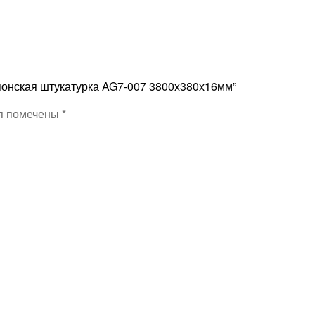
Японская штукатурка AG7-007 3800х380х16мм”
я помечены
*