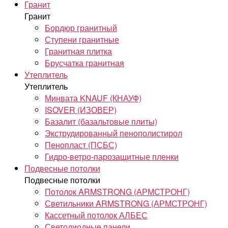
Гранит
Гранит
Бордюр гранитный
Ступени гранитные
Гранитная плитка
Брусчатка гранитная
Утеплитель
Утеплитель
Минвата KNAUF (КНАУФ)
ISOVER (ИЗОВЕР)
Базалит (базальтовые плиты)
Экструдированный пенополистирол
Пенопласт (ПСБС)
Гидро-ветро-парозащитные пленки
Подвесные потолки
Подвесные потолки
Потолок ARMSTRONG (АРМСТРОНГ)
Светильники ARMSTRONG (АРМСТРОНГ)
Кассетный потолок АЛБЕС
Светодиодные панели