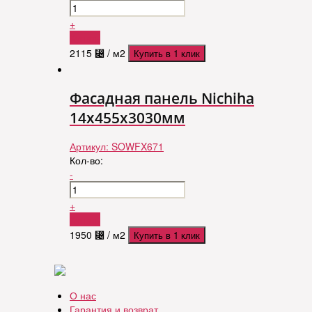
+
Купить
2115
⃄
/ м2
Купить в 1 клик
Фасадная панель Nichiha
14х455х3030мм
Артикул:
SOWFX671
Кол-во:
-
+
Купить
1950
⃄
/ м2
Купить в 1 клик
О нас
Гарантия и возврат