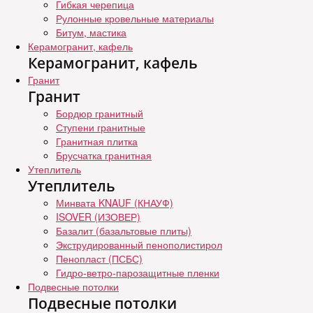
Гибкая черепица
Рулонные кровельные материалы
Битум, мастика
Керамогранит, кафель
Керамогранит, кафель
Гранит
Гранит
Бордюр гранитный
Ступени гранитные
Гранитная плитка
Брусчатка гранитная
Утеплитель
Утеплитель
Минвата KNAUF (КНАУФ)
ISOVER (ИЗОВЕР)
Базалит (базальтовые плиты)
Экструдированный пенополистирол
Пенопласт (ПСБС)
Гидро-ветро-парозащитные пленки
Подвесные потолки
Подвесные потолки