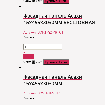
2404
⃄
/ м2
Купить в 1 клик
Фасадная панель Асахи
15х455х3030мм БЕСШОВНАЯ
Артикул:
SORTPZ5PRTC1
Кол-во:
-
+
Купить
2782
⃄
/ м2
Купить в 1 клик
Фасадная панель Асахи
15х455х3030мм
Артикул:
SOSLP5PSHT1
Кол-во:
-