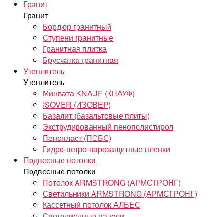
Гранит
Гранит
Бордюр гранитный
Ступени гранитные
Гранитная плитка
Брусчатка гранитная
Утеплитель
Утеплитель
Минвата KNAUF (КНАУФ)
ISOVER (ИЗОВЕР)
Базалит (базальтовые плиты)
Экструдированный пенополистирол
Пенопласт (ПСБС)
Гидро-ветро-парозащитные пленки
Подвесные потолки
Подвесные потолки
Потолок ARMSTRONG (АРМСТРОНГ)
Светильники ARMSTRONG (АРМСТРОНГ)
Кассетный потолок АЛБЕС
Светодиодные панели