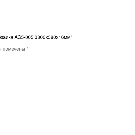
Мозаика AG5-005 3800х380х16мм”
я помечены
*