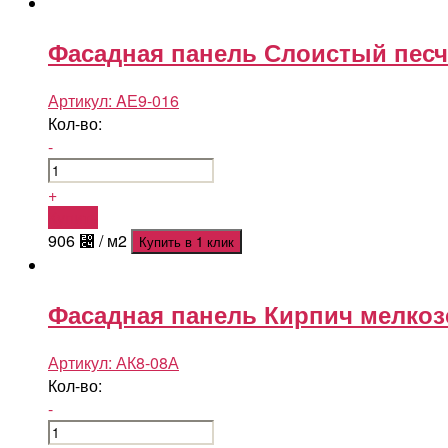
Фасадная панель Слоистый песч
Артикул:
AЕ9-016
Кол-во:
-
+
Купить
906
⃄
/ м2
Купить в 1 клик
Фасадная панель Кирпич мелкоз
Артикул:
АК8-08А
Кол-во:
-