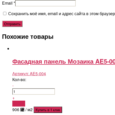
Email
*
Сохранить моё имя, email и адрес сайта в этом брауз
Похожие товары
Фасадная панель Мозаика AE5-0
Артикул:
AE5-004
Кол-во:
-
+
Купить
906
⃄
/ м2
Купить в 1 клик