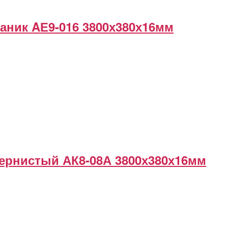
аник AЕ9-016 3800х380х16мм
ернистый АК8-08А 3800х380х16мм