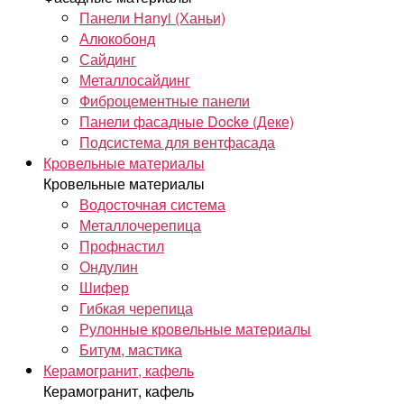
Панели Hanyi (Ханьи)
Алюкобонд
Сайдинг
Металлосайдинг
Фиброцементные панели
Панели фасадные Docke (Деке)
Подсистема для вентфасада
Кровельные материалы
Кровельные материалы
Водосточная система
Металлочерепица
Профнастил
Ондулин
Шифер
Гибкая черепица
Рулонные кровельные материалы
Битум, мастика
Керамогранит, кафель
Керамогранит, кафель