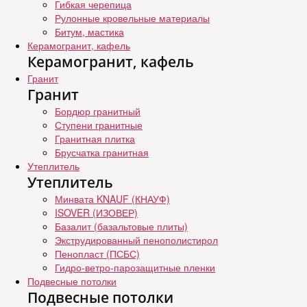
Гибкая черепица
Рулонные кровельные материалы
Битум, мастика
Керамогранит, кафель
Керамогранит, кафель
Гранит
Гранит
Бордюр гранитный
Ступени гранитные
Гранитная плитка
Брусчатка гранитная
Утеплитель
Утеплитель
Минвата KNAUF (КНАУФ)
ISOVER (ИЗОВЕР)
Базалит (базальтовые плиты)
Экструдированный пенополистирол
Пенопласт (ПСБС)
Гидро-ветро-парозащитные пленки
Подвесные потолки
Подвесные потолки