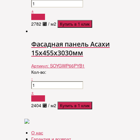
+
Купить
2782
⃄
/ м2
Купить в 1 клик
Фасадная панель Асахи
15х455х3030мм
Артикул:
SOYGWP66PYB1
Кол-во:
-
+
Купить
2404
⃄
/ м2
Купить в 1 клик
О нас
Гарантия и возврат