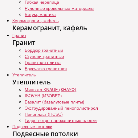
Гибкая черепица
Рулонные кровельные материалы
Битум, мастика
Керамогранит, кафель
Керамогранит, кафель
Гранит
Гранит
Бордюр гранитный
Ступени гранитные
Гранитная плитка
Брусчатка гранитная
Утеплитель
Утеплитель
Минвата KNAUF (КНАУФ)
ISOVER (ИЗОВЕР)
Базалит (базальтовые плиты)
Экструдированный пенополистирол
Пенопласт (ПСБС)
Гидро-ветро-парозащитные пленки
Подвесные потолки
Подвесные потолки