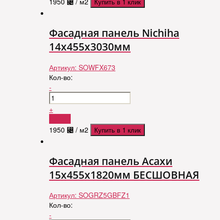
1950
⃄
/ м2
Купить в 1 клик
Фасадная панель Nichiha
14х455х3030мм
Артикул:
SOWFX673
Кол-во:
-
+
Купить
1950
⃄
/ м2
Купить в 1 клик
Фасадная панель Асахи
15х455х1820мм БЕСШОВНАЯ
Артикул:
SOGRZ5GBFZ1
Кол-во:
-