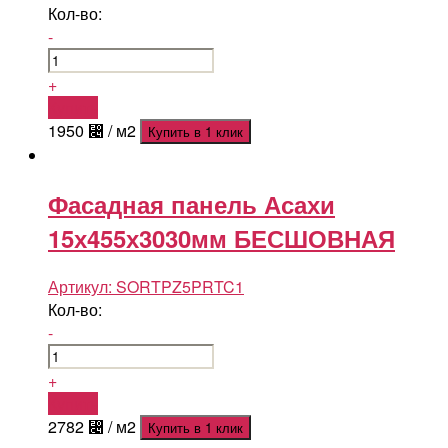
Кол-во:
-
+
Купить
1950
⃄
/ м2
Купить в 1 клик
Фасадная панель Асахи
15х455х3030мм БЕСШОВНАЯ
Артикул:
SORTPZ5PRTC1
Кол-во:
-
+
Купить
2782
⃄
/ м2
Купить в 1 клик