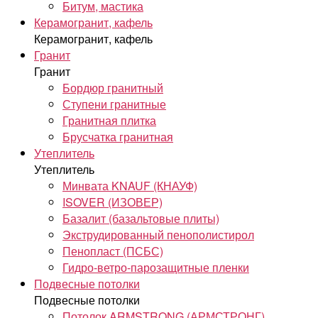
Битум, мастика
Керамогранит, кафель
Керамогранит, кафель
Гранит
Гранит
Бордюр гранитный
Ступени гранитные
Гранитная плитка
Брусчатка гранитная
Утеплитель
Утеплитель
Минвата KNAUF (КНАУФ)
ISOVER (ИЗОВЕР)
Базалит (базальтовые плиты)
Экструдированный пенополистирол
Пенопласт (ПСБС)
Гидро-ветро-парозащитные пленки
Подвесные потолки
Подвесные потолки
Потолок ARMSTRONG (АРМСТРОНГ)