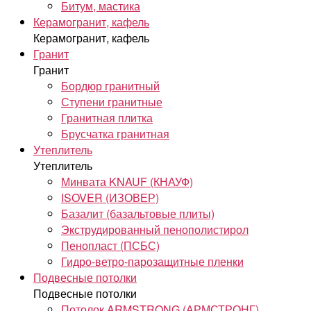
Битум, мастика
Керамогранит, кафель
Керамогранит, кафель
Гранит
Гранит
Бордюр гранитный
Ступени гранитные
Гранитная плитка
Брусчатка гранитная
Утеплитель
Утеплитель
Минвата KNAUF (КНАУФ)
ISOVER (ИЗОВЕР)
Базалит (базальтовые плиты)
Экструдированный пенополистирол
Пенопласт (ПСБС)
Гидро-ветро-парозащитные пленки
Подвесные потолки
Подвесные потолки
Потолок ARMSTRONG (АРМСТРОНГ)