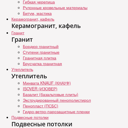
Гибкая черепица
Рулонные кровельные материалы
Битум, мастика
Керамогранит, кафель
Керамогранит, кафель
Гранит
Гранит
Бордюр гранитный
Ступени гранитные
Гранитная плитка
Брусчатка гранитная
Утеплитель
Утеплитель
Минвата KNAUF (КНАУФ)
ISOVER (ИЗОВЕР)
Базалит (базальтовые плиты)
Экструдированный пенополистирол
Пенопласт (ПСБС)
Гидро-ветро-парозащитные пленки
Подвесные потолки
Подвесные потолки