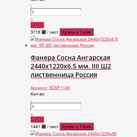
-
+
Купить
3718
⃄
/ лист
Купить в 1 клик
Фанера Сосна Ангарская
2440х1220х6,5 мм. IIII Ш2
лиственница Россия
Артикул:
SOVF1145
Кол-во:
-
+
Купить
1441
⃄
/ лист
Купить в 1 клик