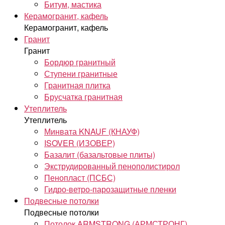
Битум, мастика
Керамогранит, кафель
Керамогранит, кафель
Гранит
Гранит
Бордюр гранитный
Ступени гранитные
Гранитная плитка
Брусчатка гранитная
Утеплитель
Утеплитель
Минвата KNAUF (КНАУФ)
ISOVER (ИЗОВЕР)
Базалит (базальтовые плиты)
Экструдированный пенополистирол
Пенопласт (ПСБС)
Гидро-ветро-парозащитные пленки
Подвесные потолки
Подвесные потолки
Потолок ARMSTRONG (АРМСТРОНГ)