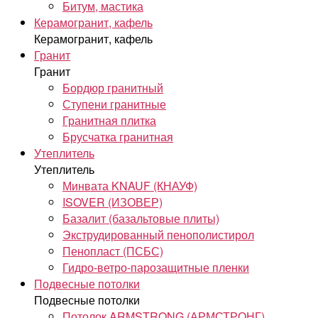
Битум, мастика
Керамогранит, кафель
Керамогранит, кафель
Гранит
Гранит
Бордюр гранитный
Ступени гранитные
Гранитная плитка
Брусчатка гранитная
Утеплитель
Утеплитель
Минвата KNAUF (КНАУФ)
ISOVER (ИЗОВЕР)
Базалит (базальтовые плиты)
Экструдированный пенополистирол
Пенопласт (ПСБС)
Гидро-ветро-парозащитные пленки
Подвесные потолки
Подвесные потолки
Потолок ARMSTRONG (АРМСТРОНГ)