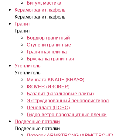
Битум, мастика
Керамогранит, кафель
Керамогранит, кафель
Гранит
Гранит
Бордюр гранитный
Ступени гранитные
Гранитная плитка
Брусчатка гранитная
Утеплитель
Утеплитель
Минвата KNAUF (КНАУФ)
ISOVER (ИЗОВЕР)
Базалит (базальтовые плиты)
Экструдированный пенополистирол
Пенопласт (ПСБС)
Гидро-ветро-парозащитные пленки
Подвесные потолки
Подвесные потолки
Потолок ARMSTRONG (АРМСТРОНГ)