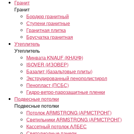
Гранит
Гранит
Бордюр гранитный
Ступени гранитные
Гранитная плитка
Брусчатка гранитная
Утеплитель
Утеплитель
Минвата KNAUF (КНАУФ)
ISOVER (ИЗОВЕР)
Базалит (базальтовые плиты)
Экструдированный пенополистирол
Пенопласт (ПСБС)
Гидро-ветро-парозащитные пленки
Подвесные потолки
Подвесные потолки
Потолок ARMSTRONG (АРМСТРОНГ)
Светильники ARMSTRONG (АРМСТРОНГ)
Кассетный потолок АЛБЕС
Светодиодные панели