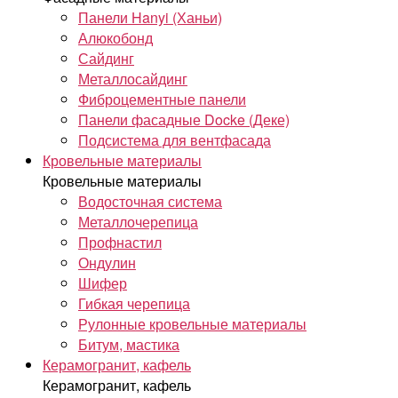
Панели Hanyi (Ханьи)
Алюкобонд
Сайдинг
Металлосайдинг
Фиброцементные панели
Панели фасадные Docke (Деке)
Подсистема для вентфасада
Кровельные материалы
Кровельные материалы
Водосточная система
Металлочерепица
Профнастил
Ондулин
Шифер
Гибкая черепица
Рулонные кровельные материалы
Битум, мастика
Керамогранит, кафель
Керамогранит, кафель