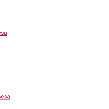
еза
веза