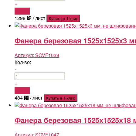
+
Купить
1298
⃄
/ лист
Купить в 1 клик
Фанера березовая 1525х1525х3 м
Артикул:
SOVF1039
Кол-во:
-
+
Купить
484
⃄
/ лист
Купить в 1 клик
Фанера березовая 1525х1525х18 
Артикул:
SOVF1047