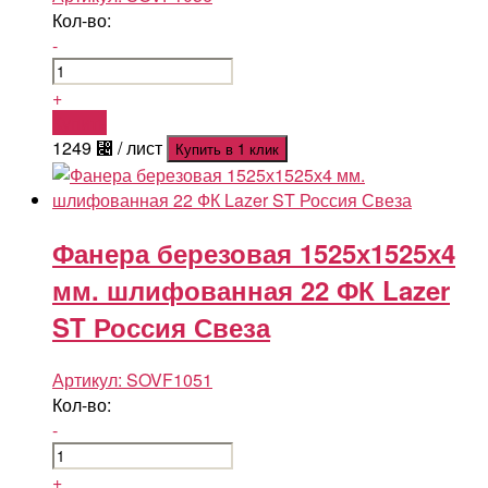
Кол-во:
-
+
Купить
1249
⃄
/ лист
Купить в 1 клик
Фанера березовая 1525х1525х4
мм. шлифованная 22 ФК Lazer
ST Россия Свеза
Артикул:
SOVF1051
Кол-во:
-
+