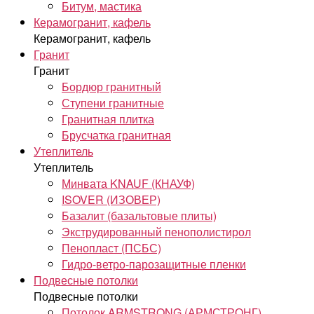
Битум, мастика
Керамогранит, кафель
Керамогранит, кафель
Гранит
Гранит
Бордюр гранитный
Ступени гранитные
Гранитная плитка
Брусчатка гранитная
Утеплитель
Утеплитель
Минвата KNAUF (КНАУФ)
ISOVER (ИЗОВЕР)
Базалит (базальтовые плиты)
Экструдированный пенополистирол
Пенопласт (ПСБС)
Гидро-ветро-парозащитные пленки
Подвесные потолки
Подвесные потолки
Потолок ARMSTRONG (АРМСТРОНГ)