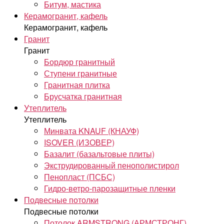
Битум, мастика
Керамогранит, кафель
Керамогранит, кафель
Гранит
Гранит
Бордюр гранитный
Ступени гранитные
Гранитная плитка
Брусчатка гранитная
Утеплитель
Утеплитель
Минвата KNAUF (КНАУФ)
ISOVER (ИЗОВЕР)
Базалит (базальтовые плиты)
Экструдированный пенополистирол
Пенопласт (ПСБС)
Гидро-ветро-парозащитные пленки
Подвесные потолки
Подвесные потолки
Потолок ARMSTRONG (АРМСТРОНГ)