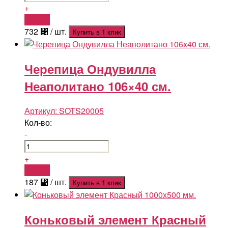
+
Купить
732
⃄
/ шт.
Купить в 1 клик
Черепица Ондувилла
Неаполитано 106×40 см.
Артикул:
SOTS20005
Кол-во:
-
+
Купить
187
⃄
/ шт.
Купить в 1 клик
Коньковый элемент Красный