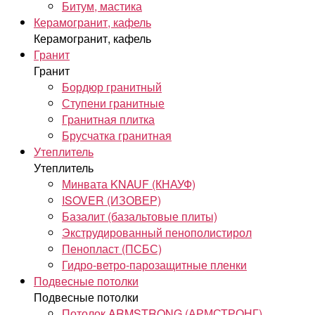
Битум, мастика
Керамогранит, кафель
Керамогранит, кафель
Гранит
Гранит
Бордюр гранитный
Ступени гранитные
Гранитная плитка
Брусчатка гранитная
Утеплитель
Утеплитель
Минвата KNAUF (КНАУФ)
ISOVER (ИЗОВЕР)
Базалит (базальтовые плиты)
Экструдированный пенополистирол
Пенопласт (ПСБС)
Гидро-ветро-парозащитные пленки
Подвесные потолки
Подвесные потолки
Потолок ARMSTRONG (АРМСТРОНГ)