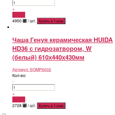
+
Купить
4950
⃄
/ шт.
Купить в 1 клик
Чаша Генуя керамическая HUIDA
HD36 с гидрозатвором, W
(белый) 610х440х430мм
Артикул:
SOMP6002
Кол-во:
-
+
Купить
2728
⃄
/ шт.
Купить в 1 клик