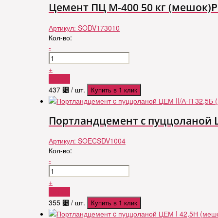
Цемент ПЦ М-400 50 кг (мешок)Ро
Артикул:
SODV173010
Кол-во:
-
+
Купить
437
⃄
/ шт.
Купить в 1 клик
Портландцемент c пуццоланой ЦЕ
Артикул:
SOECSDV1004
Кол-во:
-
+
Купить
355
⃄
/ шт.
Купить в 1 клик