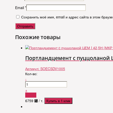
Email
*
Сохранить моё имя, email и адрес сайта в этом брау
Похожие товары
Портландцемент c пуццоланой ЦЕ
Артикул:
SOECSDV1005
Кол-во:
-
+
Купить
6759
⃄
/ т.
Купить в 1 клик