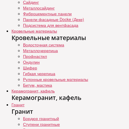
Сайдинг
Металлосайдинг
Фиброцементные панели
Панели фасадные Docke (Деке)
Подсистема для вентфасада
Кровельные материалы
Кровельные материалы
Водосточная система
Металлочерепица
Профнастил
Ондулин
Шифер
Гибкая черепица
Рулонные кровельные материалы
Битум, мастика
Керамогранит, кафель
Керамогранит, кафель
Гранит
Гранит
Бордюр гранитный
Ступени гранитные