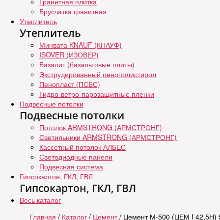
Гранитная плитка
Брусчатка гранитная
Утеплитель
Утеплитель
Минвата KNAUF (КНАУФ)
ISOVER (ИЗОВЕР)
Базалит (базальтовые плиты)
Экструдированный пенополистирол
Пенопласт (ПСБС)
Гидро-ветро-парозащитные пленки
Подвесные потолки
Подвесные потолки
Потолок ARMSTRONG (АРМСТРОНГ)
Светильники ARMSTRONG (АРМСТРОНГ)
Кассетный потолок АЛБЕС
Светодиодные панели
Подвесная система
Гипсокартон, ГКЛ, ГВЛ
Гипсокартон, ГКЛ, ГВЛ
Весь каталог
Главная
/
Каталог
/
Цемент
/ Цемент М-500 (ЦЕМ I 42,5Н) 5