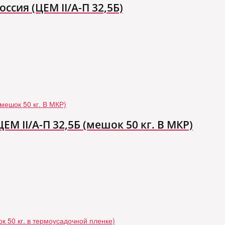
ссия (ЦЕМ II/A-П 32,5Б)
М II/А-П 32,5Б (мешок 50 кг. В МКР)