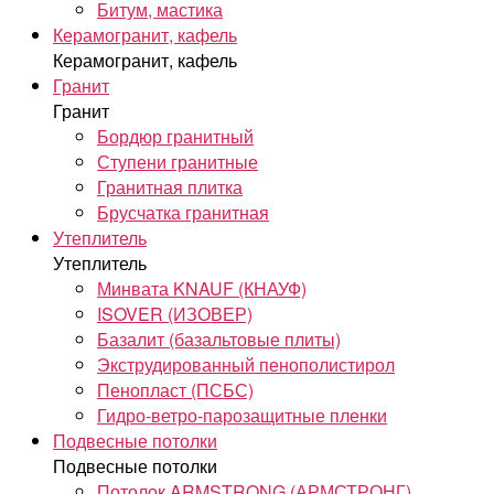
Битум, мастика
Керамогранит, кафель
Керамогранит, кафель
Гранит
Гранит
Бордюр гранитный
Ступени гранитные
Гранитная плитка
Брусчатка гранитная
Утеплитель
Утеплитель
Минвата KNAUF (КНАУФ)
ISOVER (ИЗОВЕР)
Базалит (базальтовые плиты)
Экструдированный пенополистирол
Пенопласт (ПСБС)
Гидро-ветро-парозащитные пленки
Подвесные потолки
Подвесные потолки
Потолок ARMSTRONG (АРМСТРОНГ)