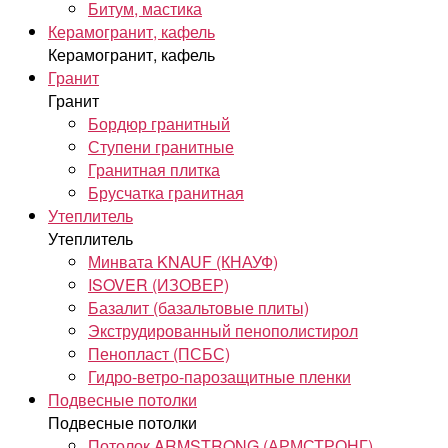
Битум, мастика
Керамогранит, кафель
Керамогранит, кафель
Гранит
Гранит
Бордюр гранитный
Ступени гранитные
Гранитная плитка
Брусчатка гранитная
Утеплитель
Утеплитель
Минвата KNAUF (КНАУФ)
ISOVER (ИЗОВЕР)
Базалит (базальтовые плиты)
Экструдированный пенополистирол
Пенопласт (ПСБС)
Гидро-ветро-парозащитные пленки
Подвесные потолки
Подвесные потолки
Потолок ARMSTRONG (АРМСТРОНГ)