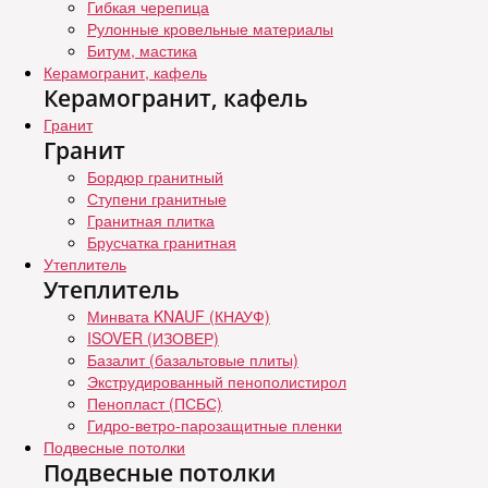
Гибкая черепица
Рулонные кровельные материалы
Битум, мастика
Керамогранит, кафель
Керамогранит, кафель
Гранит
Гранит
Бордюр гранитный
Ступени гранитные
Гранитная плитка
Брусчатка гранитная
Утеплитель
Утеплитель
Минвата KNAUF (КНАУФ)
ISOVER (ИЗОВЕР)
Базалит (базальтовые плиты)
Экструдированный пенополистирол
Пенопласт (ПСБС)
Гидро-ветро-парозащитные пленки
Подвесные потолки
Подвесные потолки