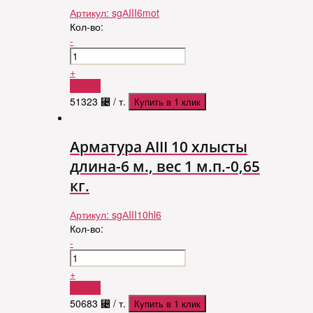
Артикул:
sgАIII6mot
Кол-во:
-
+
Купить
51323
⃄
/ т.
Купить в 1 клик
Арматура АIII 10 хлысты
длина-6 м., вес 1 м.п.-0,65
кг.
Артикул:
sgАIII10hl6
Кол-во:
-
+
Купить
50683
⃄
/ т.
Купить в 1 клик