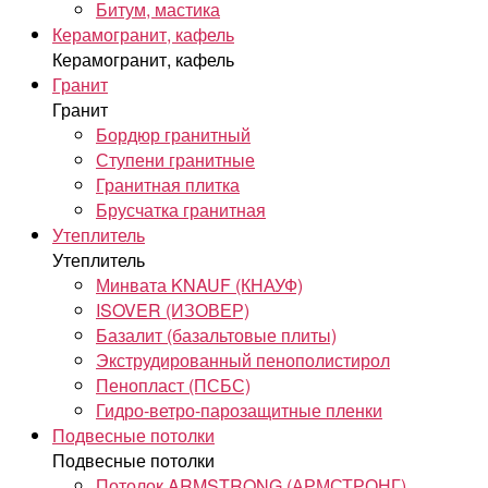
Битум, мастика
Керамогранит, кафель
Керамогранит, кафель
Гранит
Гранит
Бордюр гранитный
Ступени гранитные
Гранитная плитка
Брусчатка гранитная
Утеплитель
Утеплитель
Минвата KNAUF (КНАУФ)
ISOVER (ИЗОВЕР)
Базалит (базальтовые плиты)
Экструдированный пенополистирол
Пенопласт (ПСБС)
Гидро-ветро-парозащитные пленки
Подвесные потолки
Подвесные потолки
Потолок ARMSTRONG (АРМСТРОНГ)