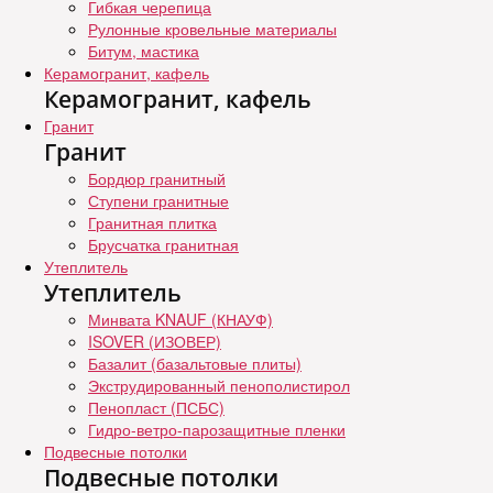
Гибкая черепица
Рулонные кровельные материалы
Битум, мастика
Керамогранит, кафель
Керамогранит, кафель
Гранит
Гранит
Бордюр гранитный
Ступени гранитные
Гранитная плитка
Брусчатка гранитная
Утеплитель
Утеплитель
Минвата KNAUF (КНАУФ)
ISOVER (ИЗОВЕР)
Базалит (базальтовые плиты)
Экструдированный пенополистирол
Пенопласт (ПСБС)
Гидро-ветро-парозащитные пленки
Подвесные потолки
Подвесные потолки