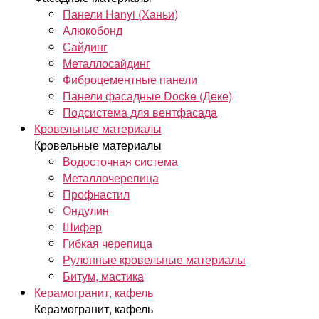
Панели Hanyi (Ханьи)
Алюкобонд
Сайдинг
Металлосайдинг
Фиброцементные панели
Панели фасадные Docke (Деке)
Подсистема для вентфасада
Кровельные материалы
Кровельные материалы
Водосточная система
Металлочерепица
Профнастил
Ондулин
Шифер
Гибкая черепица
Рулонные кровельные материалы
Битум, мастика
Керамогранит, кафель
Керамогранит, кафель