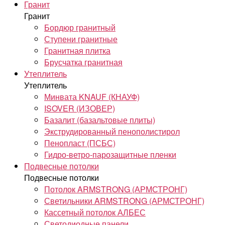
Гранит
Гранит
Бордюр гранитный
Ступени гранитные
Гранитная плитка
Брусчатка гранитная
Утеплитель
Утеплитель
Минвата KNAUF (КНАУФ)
ISOVER (ИЗОВЕР)
Базалит (базальтовые плиты)
Экструдированный пенополистирол
Пенопласт (ПСБС)
Гидро-ветро-парозащитные пленки
Подвесные потолки
Подвесные потолки
Потолок ARMSTRONG (АРМСТРОНГ)
Светильники ARMSTRONG (АРМСТРОНГ)
Кассетный потолок АЛБЕС
Светодиодные панели