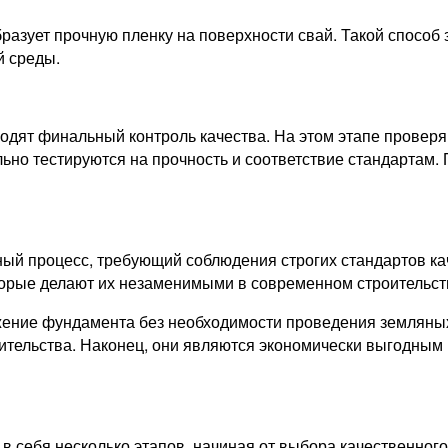
азует прочную пленку на поверхности свай. Такой способ
й среды.
ходят финальный контроль качества. На этом этапе провер
ьно тестируются на прочность и соответствие стандартам.
ый процесс, требующий соблюдения строгих стандартов ка
торые делают их незаменимыми в современном строительст
ение фундамента без необходимости проведения земляных 
оительства. Наконец, они являются экономически выгодным
в себя несколько этапов, начиная от выбора качественног