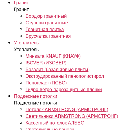
Гранит
Гранит
Бордюр гранитный
Ступени гранитные
Гранитная плитка
Брусчатка гранитная
Утеплитель
Утеплитель
Минвата KNAUF (КНАУФ)
ISOVER (ИЗОВЕР)
Базалит (базальтовые плиты)
Экструдированный пенополистирол
Пенопласт (ПСБС)
Гидро-ветро-парозащитные пленки
Подвесные потолки
Подвесные потолки
Потолок ARMSTRONG (АРМСТРОНГ)
Светильники ARMSTRONG (АРМСТРОНГ)
Кассетный потолок АЛБЕС
Светодиодные панели