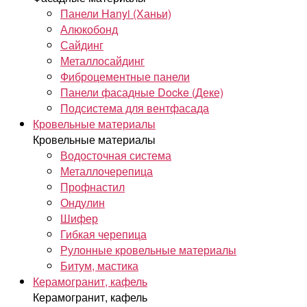
Панели Hanyi (Ханьи)
Алюкобонд
Сайдинг
Металлосайдинг
Фиброцементные панели
Панели фасадные Docke (Деке)
Подсистема для вентфасада
Кровельные материалы
Кровельные материалы
Водосточная система
Металлочерепица
Профнастил
Ондулин
Шифер
Гибкая черепица
Рулонные кровельные материалы
Битум, мастика
Керамогранит, кафель
Керамогранит, кафель