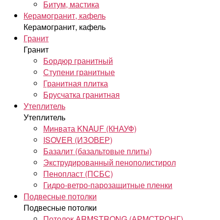
Битум, мастика
Керамогранит, кафель
Керамогранит, кафель
Гранит
Гранит
Бордюр гранитный
Ступени гранитные
Гранитная плитка
Брусчатка гранитная
Утеплитель
Утеплитель
Минвата KNAUF (КНАУФ)
ISOVER (ИЗОВЕР)
Базалит (базальтовые плиты)
Экструдированный пенополистирол
Пенопласт (ПСБС)
Гидро-ветро-парозащитные пленки
Подвесные потолки
Подвесные потолки
Потолок ARMSTRONG (АРМСТРОНГ)