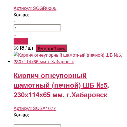
Артикул:
SOGR0005
Кол-во:
-
+
Купить
63
⃄
/ шт.
Купить в 1 клик
Кирпич огнеупорный
шамотный (печной) ШБ №5,
230х114х65 мм. г.Хабаровск
Артикул:
SOBA1077
Кол-во:
-