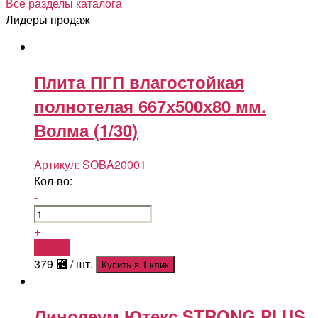
Все разделы каталога
Лидеры продаж
Плита ПГП влагостойкая
полнотелая 667х500х80 мм.
Волма (1/30)
Артикул:
SOBA20001
Кол-во:
-
+
Купить
379
⃄
/ шт.
Купить в 1 клик
Линолеум Ютекс STRONG PLUS