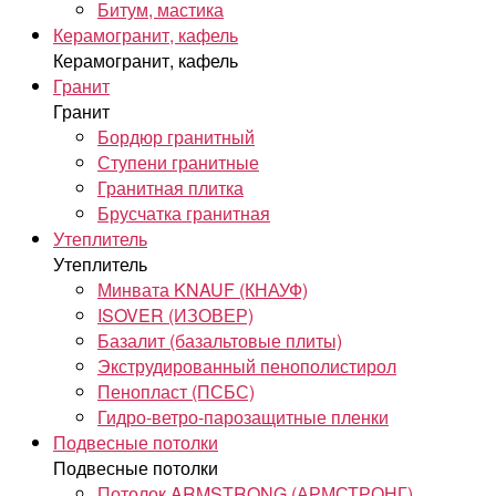
Битум, мастика
Керамогранит, кафель
Керамогранит, кафель
Гранит
Гранит
Бордюр гранитный
Ступени гранитные
Гранитная плитка
Брусчатка гранитная
Утеплитель
Утеплитель
Минвата KNAUF (КНАУФ)
ISOVER (ИЗОВЕР)
Базалит (базальтовые плиты)
Экструдированный пенополистирол
Пенопласт (ПСБС)
Гидро-ветро-парозащитные пленки
Подвесные потолки
Подвесные потолки
Потолок ARMSTRONG (АРМСТРОНГ)