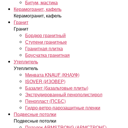
Битум, мастика
Керамогранит, кафель
Керамогранит, кафель
Гранит
Гранит
Бордюр гранитный
Ступени гранитные
Гранитная плитка
Брусчатка гранитная
Утеплитель
Утеплитель
Минвата KNAUF (КНАУФ)
ISOVER (ИЗОВЕР)
Базалит (базальтовые плиты)
Экструдированный пенополистирол
Пенопласт (ПСБС)
Гидро-ветро-парозащитные пленки
Подвесные потолки
Подвесные потолки
Потолок ARMSTRONG (АРМСТРОНГ)